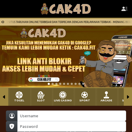
D SITUS TARUHAN ONLINE TERBESAR DAN TERPECAYA DENGAN PERLAYANAN TERBAIK - MENANG BERAPAPUN P
TOGEL
SLOT
LIVE CASINO
SPORT
ARCADE
SABU