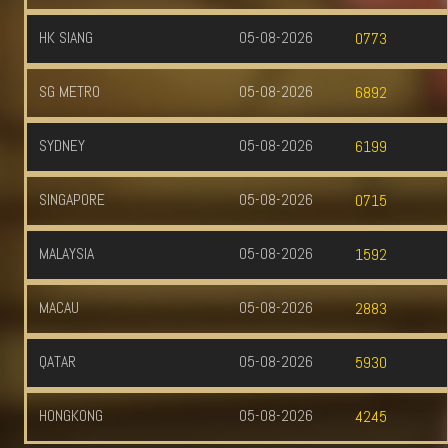
HK SIANG
05-08-2026
0773
SG METRO
05-08-2026
6892
SYDNEY
05-08-2026
6199
SINGAPORE
05-08-2026
0715
MALAYSIA
05-08-2026
1592
MACAU
05-08-2026
2883
QATAR
05-08-2026
5930
HONGKONG
05-08-2026
4245