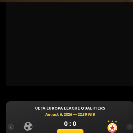
ERS
UEFA EUROPA LEAGUE QUALIFIER
August 7, 2026 — 00:00 WIB
0 : 0
Previous
Ne